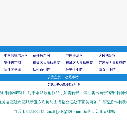
中国法律信息网
宿迁房产网
中国普法网
人民法院报
宿迁房产网
宿豫区人民检察院
宿城区人民检察院
江苏省人民检察院
法律图书馆
徐州市中院
淮安市中院
南京市中院
设为主页
|
收藏本站
|
苏ICP备09001819号-6
豫律师网声明：对于本站原创作品，如需转载，请注明出自于宿豫律师网
江苏省宿迁市宿城新区东海路与太湖路交汇处千百美商务广场宿迁市律师大
电话:13013900543 Email:jycls@126.com 站长：姜亚春律师
王集法庭、泗阳县人民法院新袁法庭、瑶沟法庭、孙园法庭、界集法庭、皂河法庭、大兴法庭、来龙法庭、埠子法庭、洋河法庭