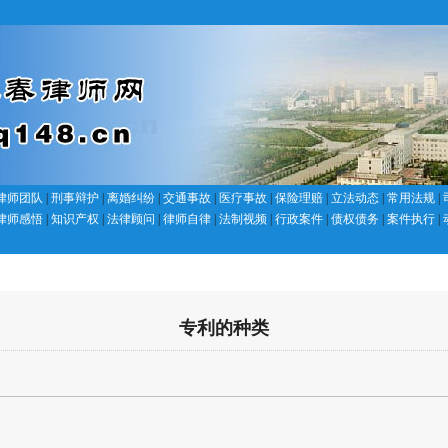
律师团队
|
刑事辩护
|
离婚纠纷
|
交通事故
|
医疗事故
|
保险理赔
|
立法动态
|
常用法规
|
律师感悟
|
知识产权
|
法律顾问
|
律师自律
|
法制视频
|
行政案件
|
债权债务
|
案件执行
|
专利的种类